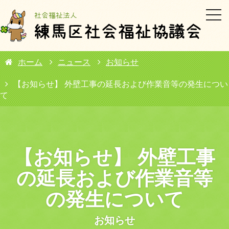
メ
ニ
ュ
ー
ホーム
ニュース
お知らせ
【お知らせ】 外壁工事の延長および作業音等の発生につい
て
【お知らせ】 外壁工事
の延長および作業音等
の発生について
お知らせ