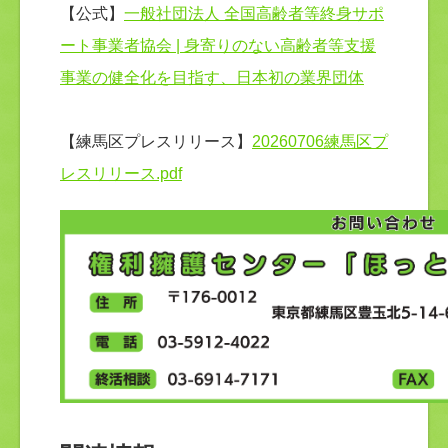
【公式】
一般社団法人 全国高齢者等終身サポ
ート事業者協会 | 身寄りのない高齢者等支援
事業の健全化を目指す、日本初の業界団体
【練馬区プレスリリース】
20260706練馬区プ
レスリリース.pdf