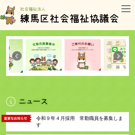
メ
ニ
ュ
ー
令和９年４月採用 常勤職員を募集しま
す